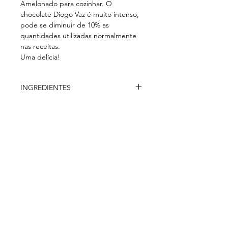
Amelonado para cozinhar. O
chocolate Diogo Vaz é muito intenso,
pode se diminuir de 10% as
quantidades utilizadas normalmente
nas receitas.
Uma delícia!
INGREDIENTES
Massa de Cacau*, Manteiga de
Cacau, Açúcar, Emulsificante
(Lecitina de soja) *
Folgen Sie uns auf.
Produção da Agricultura biológica
Valores Nutricionais (100 gr/ml)
Valor Energético – 583 kcal
Gordura Total – 41 gr
Abonnieren Sie unseren
Gordura Saturada 27 gr
Newsletter​
Total carboidratos 35 gr
Fibras 7,4 gr
Magnésio 159 mg
Potássio 526 mg