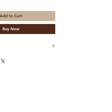
Add to Cart
Buy Now
nteiga de Cacau, Açúcar,
ura biológica
100 gr/ml)
3 kcal
r
 gr
 gr