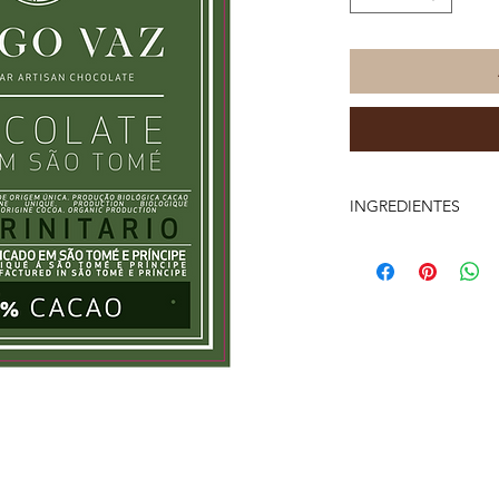
INGREDIENTES
Massa de Cacau*, Ma
Emulsificante
(Lecitina de soja) *
Produção da Agricult
Valores Nutricionais (
Valor Energético – 58
Gordura Total – 41 g
Gordura Saturada 27
Total carboidratos 35
Fibras 7,4 gr
Magnésio 159 mg