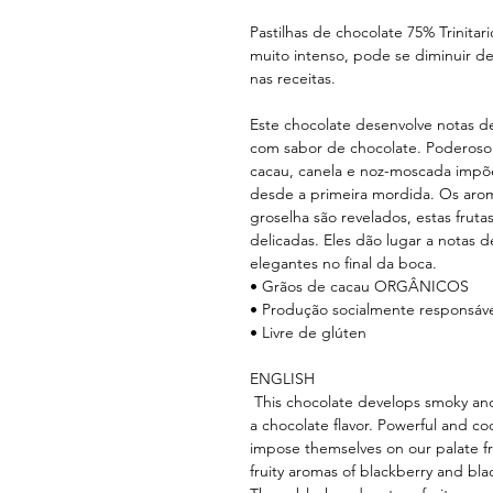
Pastilhas de chocolate 75% Trinitar
muito intenso, pode se diminuir d
nas receitas.
Este chocolate desenvolve notas 
com sabor de chocolate. Poderoso
cacau, canela e noz-moscada impõ
desde a primeira mordida. Os aro
groselha são revelados, estas frut
delicadas. Eles dão lugar a notas 
elegantes no final da boca.
• Grãos de cacau ORGÂNICOS
• Produção socialmente responsáv
• Livre de glúten
ENGLISH
This chocolate develops smoky an
a chocolate flavor. Powerful and 
impose themselves on our palate fro
fruity aromas of blackberry and bla