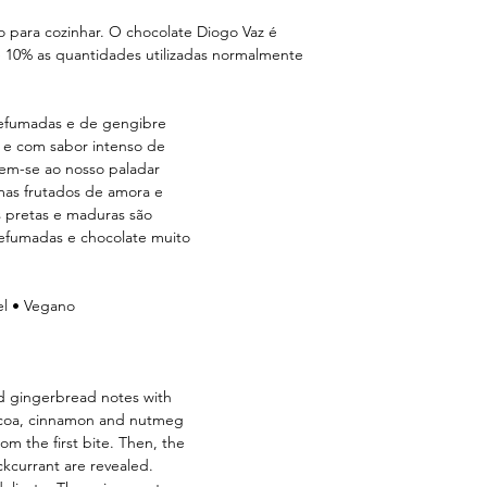
Potássio 526 mg
Calcio 44.5 mg
io para cozinhar. O chocolate Diogo Vaz é
Ferro 3.1 mg
e 10% as quantidades utilizadas normalmente
Colesterol 1.6 mg
Açúcar – 42 gr
Proteínas – 7.4 gr
defumadas e de gengibre
Sal – Vestígios
 e com sabor intenso de
Vitamina D - Vestígio
em-se ao nosso paladar
mas frutados de amora e
as pretas e maduras são
defumadas e chocolate muito
el • Vegano
d gingerbread notes with
cocoa, cinnamon and nutmeg
m the first bite. Then, the
ckcurrant are revealed.