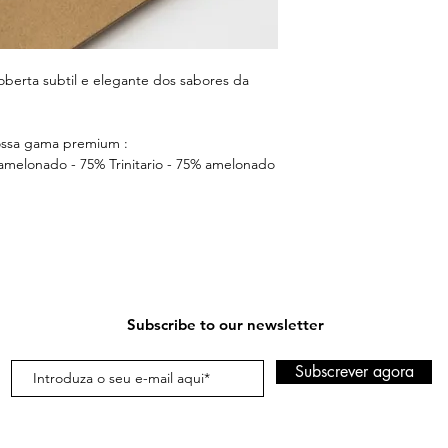
Calcio 44.5 mg
Ferro 3.1 mg
Colesterol 1.6 mg
Açúcar – 42 gr
oberta subtil e elegante dos sabores da
Proteínas – 7.4 gr
Sal – Vestígios
Vitamina D - Vestígio
nossa gama premium :
amelonado - 75% Trinitario - 75% amelonado
Subscribe to our newsletter
Subscrever agora