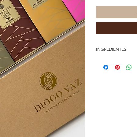
INGREDIENTES
Massa de Cacau*, Ma
Emulsificante
(Lecitina de soja) *
Produção da Agricult
Valores Nutricionais (
Valor Energético – 58
Gordura Total – 41 g
Gordura Saturada 27
Total carboidratos 35
Fibras 7,4 gr
Magnésio 159 mg
Potássio 526 mg