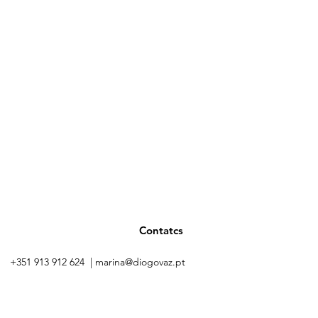
s
Contatcs
+351 913 912 624 |
marina@diogovaz.pt