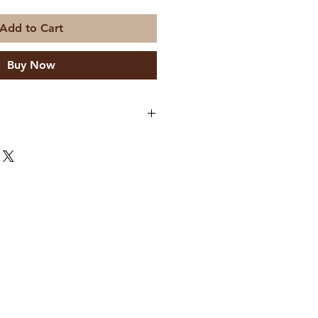
Add to Cart
Buy Now
nteiga de Cacau, Açúcar,
ura biológica
100 gr/ml)
3 kcal
r
 gr
 gr