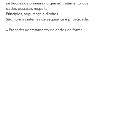
instruções da primeira no que ao tratamento dos
dados pessoais respeita.
Princípios, segurança e direitos
São normas internas de segurança e privacidade:
– Proceder ao tratamento de dados de forma
lícita e leal, recolhendo apenas a informação
necessária e pertinente à finalidade a que se
destinam;
– Não utilizar os dados recolhidos para
finalidade incompatível com a da recolha;
– Assegurar o consentimento expresso do titular
dos dados sempre que tal for exigido;
– Garantir gratuitamente o direito de eliminação
dos dados utilizados quando requerida pelo
titular;
– Ter sistemas de segurança que impeçam a
consulta, modificação ou destruição dos dados
por pessoa não autorizada a fazê-lo e que
permitam detetar desvios de informação
intencionais ou não.
Política de cookies
São utilizadas cookies no site para melhorar a
informação prestada e permitir uma navegação
mais rápida e eficiente, eliminando a