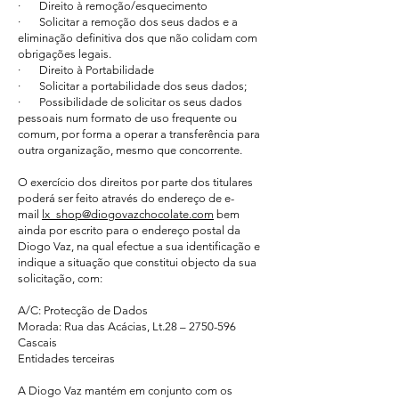
· Direito à remoção/esquecimento
· Solicitar a remoção dos seus dados e a
eliminação definitiva dos que não colidam com
obrigações legais.
· Direito à Portabilidade
· Solicitar a portabilidade dos seus dados;
· Possibilidade de solicitar os seus dados
pessoais num formato de uso frequente ou
comum, por forma a operar a transferência para
outra organização, mesmo que concorrente.
O exercício dos direitos por parte dos titulares
poderá ser feito através do endereço de e-
mail
lx_shop@diogovazchocolate.com
bem
ainda por escrito para o endereço postal da
Diogo Vaz, na qual efectue a sua identificação e
indique a situação que constitui objecto da sua
solicitação, com:
A/C: Protecção de Dados
Morada: Rua das Acácias, Lt.28 –
2750-596
Cascais
Entidades terceiras
A Diogo Vaz mantém em conjunto com os