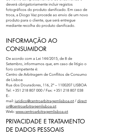
deverá obrigatoriamente incluir registos
fotográficos do produto danificado. Em caso de
troca, a Diogo Vaz procede ao envio de um novo
produto para o cliente, que será entregue
mediante recolha do produto danificado.
INFORMAÇÃO AO
CONSUMIDOR
De acordo com a Lei 144/2015, de 8 de
Setembro, informamos que, em caso de litígio o
foro competente é:
Centro de Arbitragem de Conflitos de Consumo
de Lisboa
Rua dos Douradores, 116, 2º – 1100­207 LISBOA
Tel:
+351 218 807 000
/ Fax:
+351 218 807 038
E­
mail:
juridico@centroarbitragemlisboa.pt
/
direct
or@centroarbitragemlisboa.pt
Web:
www.centroarbitragemlisboa.pt
PRIVACIDADE E TRATAMENTO
DE DADOS PESSOAIS