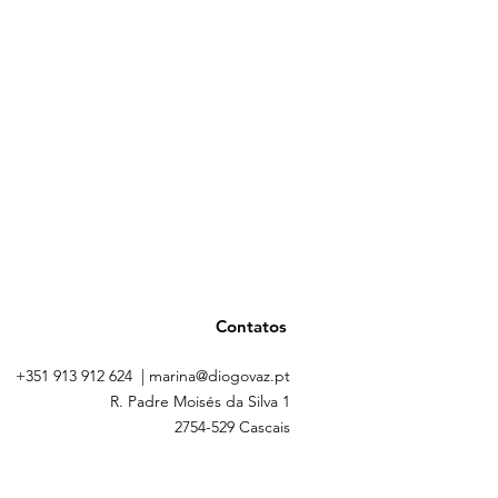
Contatos
+351 913 912 624
|
marina@diogovaz.pt
R. Padre Moisés da Silva 1
2754-529 Cascais