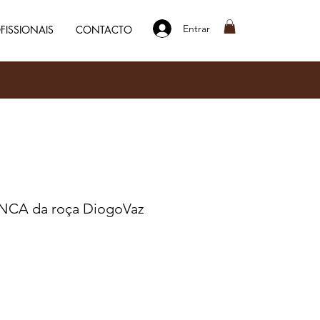
Entrar
FISSIONAIS
CONTACTO
CA da roça DiogoVaz