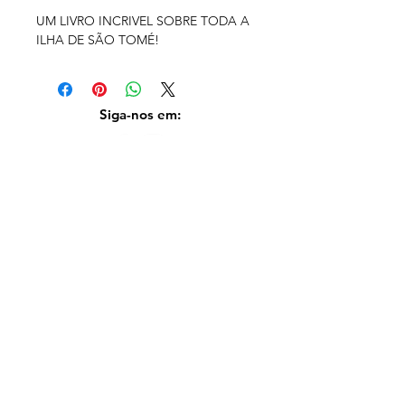
UM LIVRO INCRIVEL SOBRE TODA A
ILHA DE SÃO TOMÉ!
Siga-nos em:
Subscreva a nossa newsletter
Subscrever agora
Contatos
+351 913 912 624
|
marina@diogovaz.pt
R. Padre Moisés da Silva 1