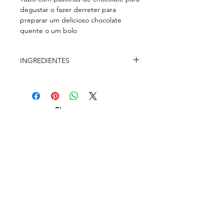
degustar o fazer derreter para
preparar um delicioso chocolate
quente o um bolo
INGREDIENTES
Massa de Cacau*, Manteiga de
Cacau, Açúcar, Emulsificante
(Lecitina de soja) *
Siga-nos em:
Produção da Agricultura biológica
Valores Nutricionais (100 gr/ml)
Valor Energético – 583 kcal
Gordura Total – 41 gr
Subscreva a nossa newsletter
Gordura Saturada 27 gr
Total carboidratos 35 gr
Fibras 7,4 gr
Magnésio 159 mg
Potássio 526 mg
Subscrever agora
Calcio 44.5 mg
Ferro 3.1 mg