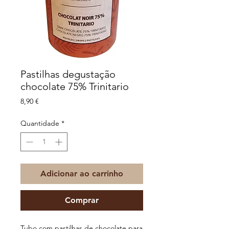
Pastilhas degustação
chocolate 75% Trinitario
Preço
8,90 €
Quantidade
*
Adicionar ao carrinho
Comprar
Tubo com pastilhas de chocolate para