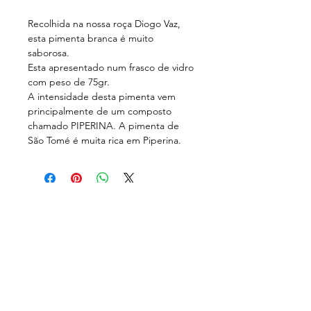
Recolhida na nossa roça Diogo Vaz,
esta pimenta branca é muito
saborosa.
Esta apresentado num frasco de vidro
com peso de 75gr.
A intensidade desta pimenta vem
principalmente de um composto
chamado PIPERINA. A pimenta de
São Tomé é muita rica em Piperina.
Siga-nos em:
Subscreva a nossa newsletter