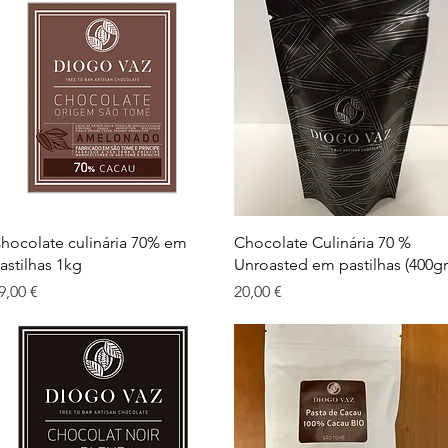
Visualização rápida
Visualização rápida
hocolate culinária 70% em
Chocolate Culinária 70 %
astilhas 1kg
Unroasted em pastilhas (400gr
reço
Preço
9,00 €
20,00 €