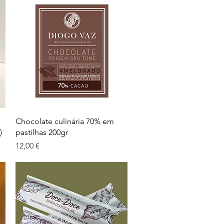
Visualização rápida
Chocolate culinária 70% em
)
pastilhas 200gr
Preço
12,00 €