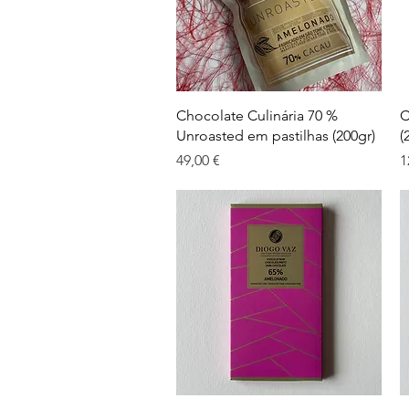
Visualização rápida
Chocolate Culinária 70 %
C
Unroasted em pastilhas (200gr)
(
Preço
P
49,00 €
1