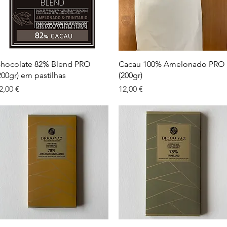
Visualização rápida
Visualização rápida
hocolate 82% Blend PRO
Cacau 100% Amelonado PRO
200gr) em pastilhas
(200gr)
reço
Preço
2,00 €
12,00 €