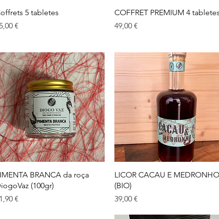
Visualização rápida
Visualização rápida
offrets 5 tabletes
COFFRET PREMIUM 4 tablete
reço
Preço
5,00 €
49,00 €
Visualização rápida
Visualização rápida
IMENTA BRANCA da roça
LICOR CACAU E MEDRONH
iogoVaz (100gr)
(BIO)
reço
Preço
1,90 €
39,00 €