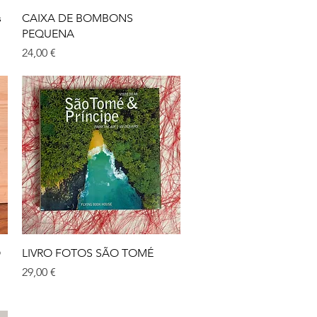
Visualização rápida
s
CAIXA DE BOMBONS
PEQUENA
Preço
24,00 €
Visualização rápida
O
LIVRO FOTOS SÃO TOMÉ
Preço
29,00 €