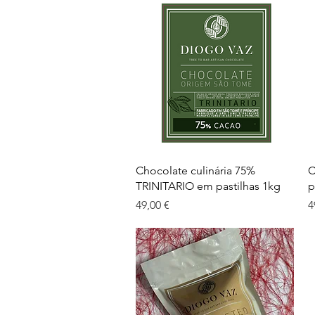
Visualização rápida
Chocolate culinária 75%
C
TRINITARIO em pastilhas 1kg
p
Preço
P
49,00 €
4